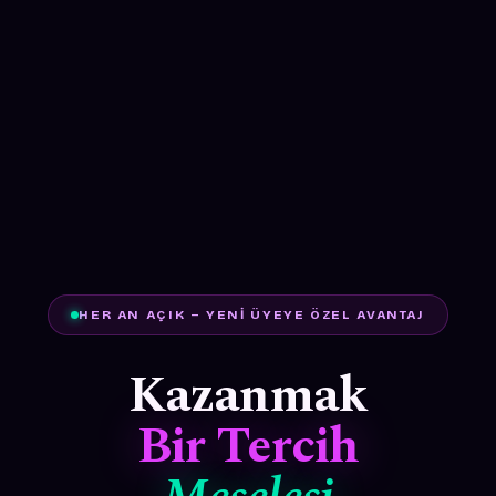
HER AN AÇIK – YENI ÜYEYE ÖZEL AVANTAJ
Kazanmak
Bir Tercih