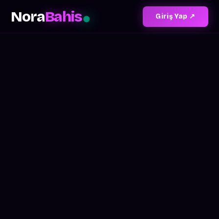
Nora
Bahis
Giriş Yap ↗